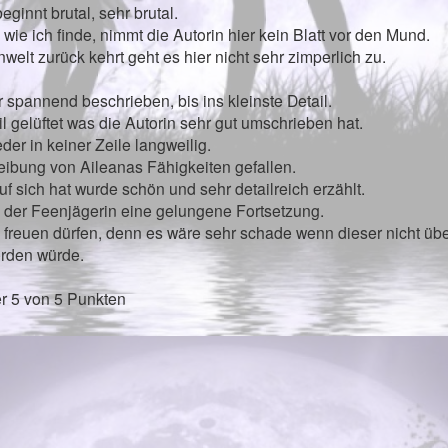
eginnt brutal, sehr brutal.
wie ich finde, nimmt die Autorin hier kein Blatt vor den Mund.
nwelt zurück kehrt geht es hier nicht sehr zimperlich zu.
r spannend beschrieben, bis ins kleinste Detail.
 gelüftet was die Autorin sehr gut umschrieben hat.
der in keiner Zeile langweilig.
eibung von Aileanas Fähigkeiten gefallen.
uf sich hat wurde schön und sehr detailreich erzählt.
eil der Feenjägerin eine gelungene Fortsetzung.
he freuen dürfen, denn es wäre sehr schade wenn dieser nicht übe
rden würde.
r 5 von 5 Punkten