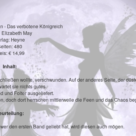
in - Das verbotene Königreich
: Elizabeth May
rlag: Heyne
eiten: 480
eis: € 14,99
Inhalt:
schließen wollte, verschwunden. Auf der anderes Seite, der düs
artet sie nichts gutes.
d und Folter ausgeliefert.
en, doch dort herrschen mittlerweile die Feen und das Chaos beg
eurteilung:
wer den ersten Band geliebt hat, wird diesen auch mögen.