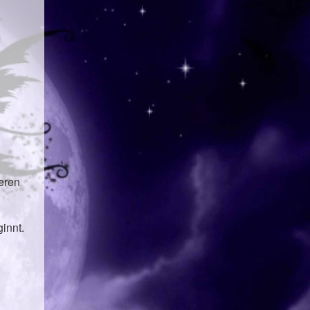
teren
innt.