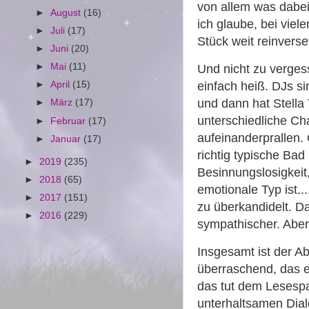
von allem was dabei
►
August
(16)
ich glaube, bei viel
►
Juli
(17)
Stück weit reinvers
►
Juni
(20)
►
Mai
(11)
Und nicht zu vergess
einfach heiß. DJs si
►
April
(15)
und dann hat Stella 
►
März
(17)
unterschiedliche Ch
►
Februar
(17)
aufeinanderprallen. G
►
Januar
(17)
richtig typische Bad 
►
2019
(235)
Besinnungslosigkeit,
►
2018
(65)
emotionale Typ ist..
►
2017
(151)
zu überkandidelt. D
►
2016
(229)
sympathischer. Abe
Insgesamt ist der Ab
überraschend, das 
das tut dem Lesespa
unterhaltsamen Dial