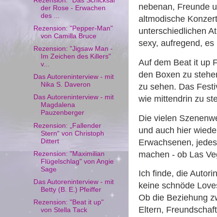
Rezension: "Das Schicksal
nebenan, Freunde un
der Rose - Erwachen
des ...
altmodische Konzert
Rezension: "Pepper-Man"
unterschiedlichen A
von Camilla Bruce
sexy, aufregend, es
Rezension: "Jigsaw Man -
Im Zeichen des Killers"
Auf dem Beat it up 
v...
den Boxen zu stehe
Das Autoreninterview - mit
Nika S. Daveron
zu sehen. Das Festiv
Das Autoreninterview - mit
wie mittendrin zu st
Magdalena
Pauzenberger
Die vielen Szenenwe
Rezension: „Fallender
und auch hier wiede
Stern“ von Christoph
Dittert
Erwachsenen, jedesm
machen - ob Las Veg
Rezension: "Maximilian
Flügelschlag" von Angie
Sage
Ich finde, die Autori
Das Autoreninterview - mit
keine schnöde Loves
Betty (B. E.) Pfeiffer
Ob die Beziehung zw
Rezension: "Beat it up"
Eltern, Freundschaft
von Stella Tack