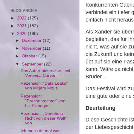
Konkurrenten Gabrie
BLOG-ARCHIV
verbindet ein tiefe
►
2022
(125)
einfach nicht herau
►
2021
(182)
Als Xander sie überre
▼
2020
(190)
begleiten, das für i
►
Dezember
(12)
nicht, was auf sie z
►
November
(11)
die Zukunft und kei
►
Oktober
(15)
übt auf sie eine Fasz
▼
September
(22)
kann. Wäre da nicht
Das Autoreninterview - mit
Veronica Carver
Bruder...
Rezension: "Data Leaks"
Das Festival wird 
von Mirjam Mous
eine gute oder eine
Rezension:
"Drachentochter" von
Liz Flanagan
Beurteilung
Rezension: „Denebola -
Nicht von dieser Welt“
Diese Geschichte is
von ...
der Liebesgeschicht
Ich muss da mal was