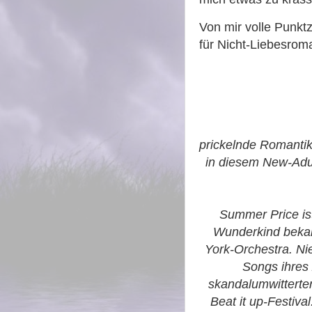
Von mir volle Punkt
für Nicht-Liebesrom
prickelnde Romantik
in diesem New-Adul
Summer Price ist
Wunderkind bekan
York-Orchestra. Ni
Songs ihres 
skandalumwitterten 
Beat it up-Festiv