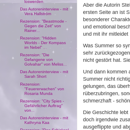
loswerden.
Aber die Autorin Ste
Das Autoreninterview - mit
ersten Seite an ist 
Vera Hallström
besonderer Charakter
Rezension: "Beastmode -
Gegen die Zeit" von
und emotional beschr
Rainer...
und mit ihr mitleidet
Rezension: "Hidden
Worlds - Der Kompass
Was Summer so symp
im Nebel" ...
sehr zurückgezogene
Rezension: "Die
nicht gestört hat. Si
Gefangene von
Golvahar" von Meliss...
Und dann kommen au
Das Autoreninterview - mit
Sarah Short
Summer nicht richti
Rezension:
gelungen, das überha
"Feuererwachen" von
rüberzubringen, sond
Rosaria Munda
schmerzhaft - schö
Rezension: "City Spies -
Gefährlicher Auftrag"
von...
Die Geschichte lebt
Das Autoreninterview - mit
doch irgendwie zus
Kathryna Kaa
ausgeflippte und ab